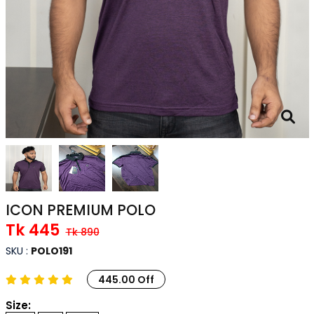
ICON PREMIUM POLO
Tk 445
Tk 890
SKU :
POLO191
445.00 Off
Size: