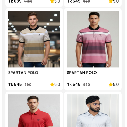
Tk 689
5.0
Tk 545
5.0
1,150
990
SPARTAN POLO
SPARTAN POLO
Tk 545
5.0
Tk 545
5.0
990
990