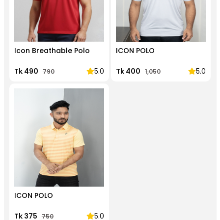
Icon Breathable Polo
ICON POLO
Tk 490
5.0
Tk 400
5.0
790
1,050
ICON POLO
Tk 375
5.0
750