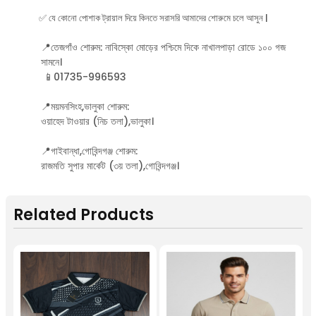
✅ যে কোনো পোশাক ট্রায়াল দিয়ে কিনতে সরাসরি আমাদের শোরুমে চলে আসুন |
📍তেজগাঁও শোরুম: নাবিস্কো মোড়ের পশ্চিমে দিকে নাখালপাড়া রোডে ১০০ গজ
সামনে।
📱01735-996593
📍ময়মনসিংহ,ভালুকা শোরুম:
ওয়াহেদ টাওয়ার (নিচ তলা),ভালুকা।
📍গাইবান্ধা,গোবিন্দগঞ্জ শোরুম:
রাজমতি সুপার মার্কেট (৩য় তলা),গোবিন্দগঞ্জ।
Related Products