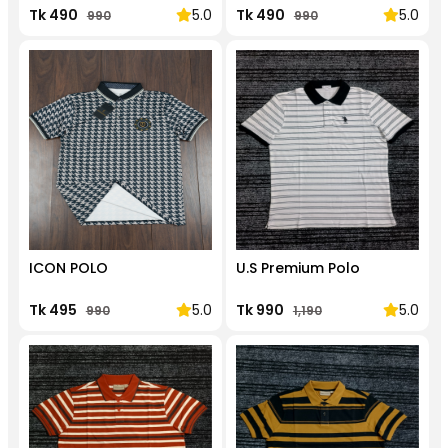
Tk 490
5.0
Tk 490
5.0
990
990
ICON POLO
U.S Premium Polo
Tk 495
5.0
Tk 990
5.0
990
1,190